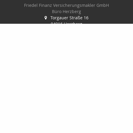
Friedel Finanz Versicherungsmakler GmbH
Büro Herzberg
Torgauer Straße 16
04916 Herzberg
03535-493500
03535-4935010
wilhelm@friedel-finanz.de
http://www.friedel-finanz.de
Nachricht schreiben
Friedel Finanz Versicherungsmakler GmbH
Torgauer Straße 16
04916 Herzberg
03535493500
035354935010
service@friedel-finanz.de
http://www.friedel-finanz.de