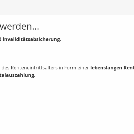
 werden...
d Invaliditätsabsicherung
.
des Renteneintrittsalters in Form einer
lebenslangen Ren
italauszahlung.