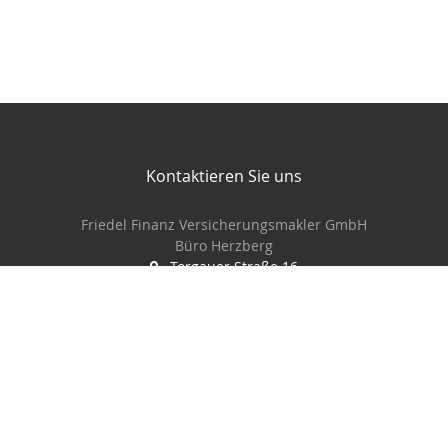
Kontaktieren Sie uns
Friedel Finanz Versicherungsmakler GmbH
Büro Herzberg
Torgauer Straße 16
04916 Herzberg
03535-493500
03535-4935010
wilhelm@friedel-finanz.de
http://www.friedel-finanz.de
Nachricht schreiben