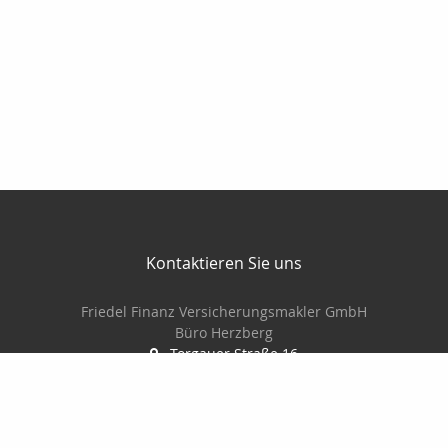
Kontaktieren Sie uns
Friedel Finanz Versicherungsmakler GmbH
Büro Herzberg
Torgauer Straße 16
04916 Herzberg
03535-493500
03535-4935010
wilhelm@friedel-finanz.de