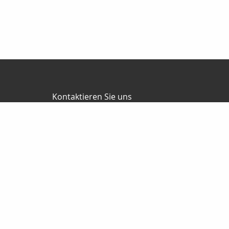
Kontaktieren Sie uns
Friedel Finanz Versicherungsmakler GmbH
Büro Herzberg
Torgauer Straße 16
04916 Herzberg
03535-493500
03535-4935010
wilhelm@friedel-finanz.de
http://www.friedel-finanz.de
Nachricht schreiben