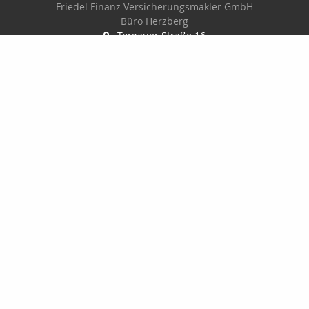
Friedel Finanz Versicherungsmakler GmbH
Büro Herzberg
Torgauer Straße 16
04916 Herzberg
03535-493500
03535-4935010
wilhelm@friedel-finanz.de
http://www.friedel-finanz.de
Nachricht schreiben
Friedel Finanz Versicherungsmakler GmbH
Torgauer Straße 16
04916 Herzberg
03535493500
035354935010
service@friedel-finanz.de
http://www.friedel-finanz.de