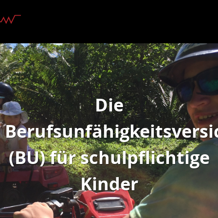
Die
Berufsunfähigkeitsvers
(BU) für schulpflichtige
Kinder