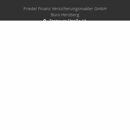
Friedel Finanz Versicherungsmakler GmbH
Büro Herzberg
Torgauer Straße 16
04916 Herzberg
03535-493500
03535-4935010
wilhelm@friedel-finanz.de
http://www.friedel-finanz.de
Nachricht schreiben
Friedel Finanz Versicherungsmakler GmbH
Torgauer Straße 16
04916 Herzberg
03535493500
035354935010
service@friedel-finanz.de