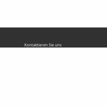
Kontaktieren Sie uns
Friedel Finanz Versicherungsmakler GmbH
Büro Herzberg
Torgauer Straße 16
04916 Herzberg
03535-493500
03535-4935010
wilhelm@friedel-finanz.de
http://www.friedel-finanz.de
Nachricht schreiben