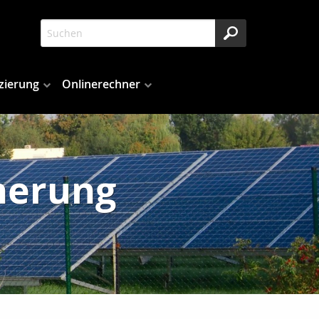
zierung
Onlinerechner
herung