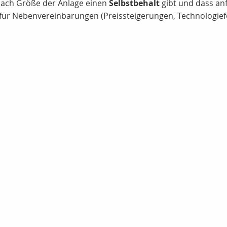
e nach Größe der Anlage einen
Selbstbehalt
gibt und dass anf
r Nebenvereinbarungen (Preissteigerungen, Technologiefor