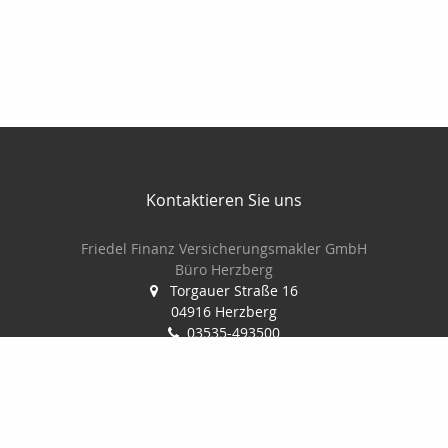
Kontaktieren Sie uns
Friedel Finanz Versicherungsmakler GmbH
Büro Herzberg
Torgauer Straße 16
04916 Herzberg
03535-493500
03535-4935010
wilhelm@friedel-finanz.de
http://www.friedel-finanz.de
Nachricht schreiben