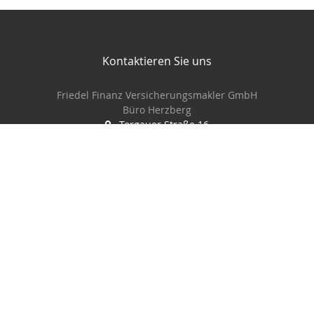
Kontaktieren Sie uns
Friedel Finanz Versicherungsmakler GmbH
Büro Herzberg
Torgauer Straße 16
04916 Herzberg
03535-493500
03535-4935010
wilhelm@friedel-finanz.de
http://www.friedel-finanz.de
Nachricht schreiben
Friedel Finanz Versicherungsmakler GmbH