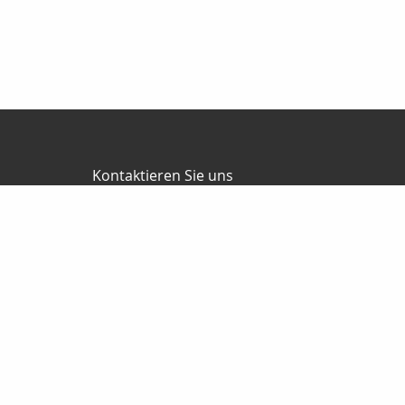
Kontaktieren Sie uns
Friedel Finanz Versicherungsmakler GmbH
Büro Herzberg
Torgauer Straße 16
04916 Herzberg
03535-493500
03535-4935010
wilhelm@friedel-finanz.de
http://www.friedel-finanz.de
Nachricht schreiben