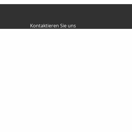
Kontaktieren Sie uns
Friedel Finanz Versicherungsmakler GmbH
Büro Herzberg
Torgauer Straße 16
04916 Herzberg
03535-493500
03535-4935010
wilhelm@friedel-finanz.de
http://www.friedel-finanz.de
Nachricht schreiben
Startseite
Jubiläum