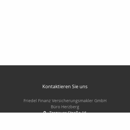
Kontaktieren Sie uns
Friedel Finanz Versicherungsmakler GmbH
Büro Herzberg
Torgauer Straße 16
04916 Herzberg
03535-493500