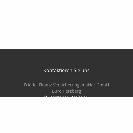
Kontaktieren Sie uns
Friedel Finanz Versicherungsmakler GmbH
Büro Herzberg
Torgauer Straße 16
04916 Herzberg
03535-493500
03535-4935010
wilhelm@friedel-finanz.de
http://www.friedel-finanz.de