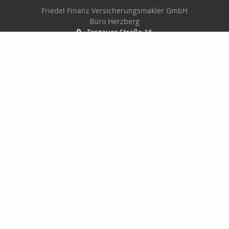
Friedel Finanz Versicherungsmakler GmbH
Büro Herzberg
Torgauer Straße 16
04916 Herzberg
03535-493500
03535-4935010
wilhelm@friedel-finanz.de
http://www.friedel-finanz.de
Nachricht schreiben
Friedel Finanz Versicherungsmakler GmbH
Torgauer Straße 16
04916 Herzberg
03535493500
035354935010
service@friedel-finanz.de