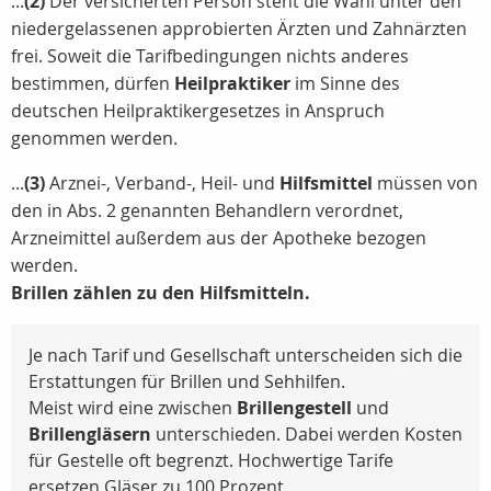
...
(2)
Der versicherten Person steht die Wahl unter den
niedergelassenen approbierten Ärzten und Zahnärzten
frei. Soweit die Tarifbedingungen nichts anderes
bestimmen, dürfen
Heilpraktiker
im Sinne des
deutschen Heilpraktikergesetzes in Anspruch
genommen werden.
...
(3)
Arznei-, Verband-, Heil- und
Hilfsmittel
müssen von
den in Abs. 2 genannten Behandlern verordnet,
Arzneimittel außerdem aus der Apotheke bezogen
werden.
Brillen zählen zu den Hilfsmitteln.
Je nach Tarif und Gesellschaft unterscheiden sich die
Erstattungen für Brillen und Sehhilfen.
Meist wird eine zwischen
Brillengestell
und
Brillengläsern
unterschieden. Dabei werden Kosten
für Gestelle oft begrenzt. Hochwertige Tarife
ersetzen Gläser zu 100 Prozent.