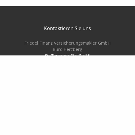
Kontaktieren Sie uns
Friedel Finanz Versicherungsmakler GmbH
Büro Herzberg
Torgauer Straße 16
04916 Herzberg
03535-493500
03535-4935010
wilhelm@friedel-finanz.de
http://www.friedel-finanz.de
Nachricht schreiben
Friedel Finanz Versicherungsmakler GmbH