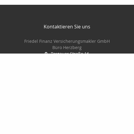
Kontaktieren Sie uns
Friedel Finanz Versicherungsmakler GmbH
Büro Herzberg
Torgauer Straße 16
04916 Herzberg
03535-493500
03535-4935010
wilhelm@friedel-finanz.de
http://www.friedel-finanz.de
Nachricht schreiben
Friedel Finanz Versicherungsmakler GmbH