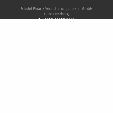
Friedel Finanz Versicherungsmakler GmbH
Büro Herzberg
Torgauer Straße 16
04916 Herzberg
03535-493500
03535-4935010
wilhelm@friedel-finanz.de
http://www.friedel-finanz.de
Nachricht schreiben
Friedel Finanz Versicherungsmakler GmbH
Torgauer Straße 16
04916 Herzberg
03535493500
035354935010
service@friedel-finanz.de