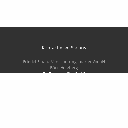
Kontaktieren Sie uns
Friedel Finanz Versicherungsmakler GmbH
Büro Herzberg
Torgauer Straße 16
04916 Herzberg
03535-493500
03535-4935010
wilhelm@friedel-finanz.de
http://www.friedel-finanz.de
Nachricht schreiben