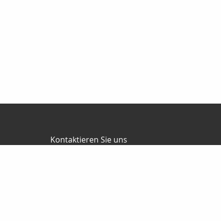
Kontaktieren Sie uns
Friedel Finanz Versicherungsmakler GmbH
Büro Herzberg
Torgauer Straße 16
04916 Herzberg
03535-493500
03535-4935010
wilhelm@friedel-finanz.de