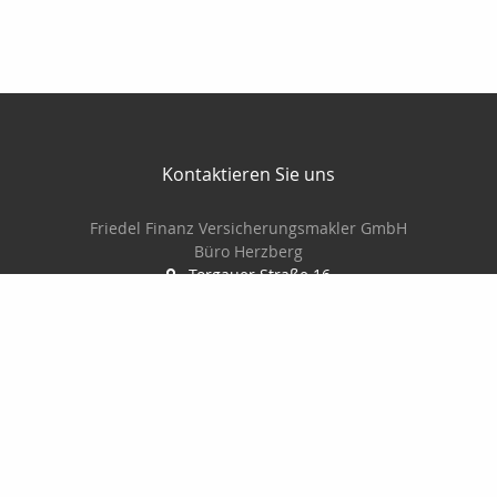
Kontaktieren Sie uns
Friedel Finanz Versicherungsmakler GmbH
Büro Herzberg
Torgauer Straße 16
04916 Herzberg
03535-493500
03535-4935010
wilhelm@friedel-finanz.de
http://www.friedel-finanz.de
Nachricht schreiben