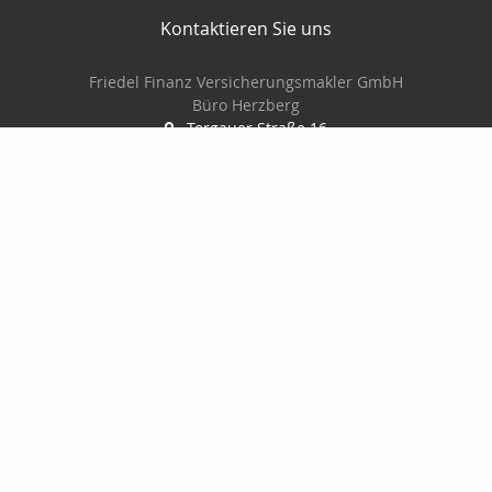
Kontaktieren Sie uns
Friedel Finanz Versicherungsmakler GmbH
Büro Herzberg
Torgauer Straße 16
04916 Herzberg
03535-493500
03535-4935010
wilhelm@friedel-finanz.de
http://www.friedel-finanz.de
Nachricht schreiben
Friedel Finanz Versicherungsmakler GmbH
Torgauer Straße 16
04916 Herzberg
03535493500